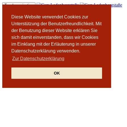
Toggle navigation
Home
Diese Website verwendet Cookies zur
Team
Unterstützung der Benutzerfreundlichkeit. Mit
Team
der Benutzung dieser Website erklären Sie
Dr. Astrid Novak
Dr. Ruth-Gesa Willrodt
sich damit einverstanden, dass wir Cookies
Johanna Stannelle
im Einklang mit der Erläuterung in unserer
Behandlungen
Datenschutzerklärung verwenden.
Kontakt
Rezept-Service
Zur Datenschutzerklärung
Datenschutzhinweise
OK